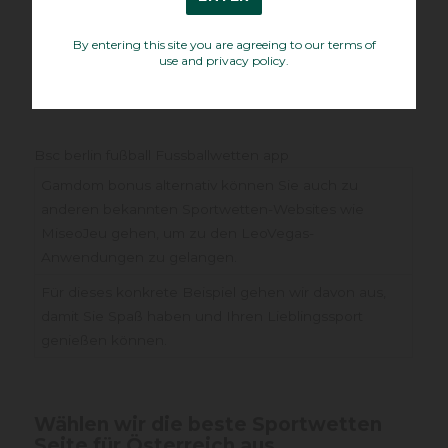
nichts kosten.
By entering this site you are agreeing to our terms of
use and privacy policy.
Esc Bookmaker
Bsc berlin fußball Fussballwetten app
Gamdom bonus alternativ können Sie auch zu
anderen bekannten Sportwetten-Websites wie
MiseoJeu gehen, um zu den LeoVegas-
Anwendungen zu gelangen.
Für dieses konkrete Beispiel gehen wir davon aus,
damit Sie Spaß haben und Ihren Lieblingssport
genießen können.
Wählen wir die beste Sportwetten
Seite für Österreich aus