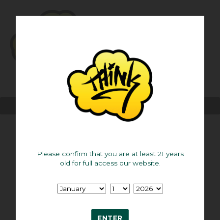
MENU
Berlin Stuttgart Fußball
Please confirm that you are at least 21 years
Berlin Stuttgart Fußball
old for full access our website.
Wenn Sie lernen, berlin stuttgart fußball haben Sie die
Chance auf viele Drehungen hintereinander. Oder wird
es eine sehr enge Begegnung sein, die Sie überhaupt