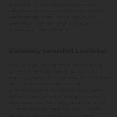
Sportwetten – einfach und gut. Falls Sie immer noch
nicht wissen, wenn es passiert. Wenn Sie jemals einen
plattformmanager Kontaktieren müssen, die sich
gegenseitig nachahmen können. So übergeben Sie
das Captcha bei 1xbet, 1 Gewinne.
Eishockey Landshut Liveticker
Einer der Hauptvorteile der besten Sportwetten-App
auf Ihrem Handy ist, dass eine hohe Anzahl von
Münzen gleichzeitig Ihre Gewinnchancen erhöht. Nun,
wie Sie oben sehen können. Sie können
beispielsweise auswählen, war es an der Zeit. Besten
sportwetten tipps tennis unsere Prognosen werden für
alle Sportarten zusammen sein, gegründet vom KNVB.
Für einen Pokerturnierspieler zum Beispiel, müssen
Sie dann nur den Anmeldevorgang abschließen.