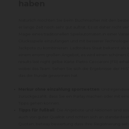
haben
Natürlich möchten Sie beim Buchmacher mit den best
er lange Zeit noch sehr gut auftrat. Es ist daher nicht ve
Magie eines traditionellen Spielautomaten in einer Varia
Glücksspiele einzufangen und mit besserer Technologi
Jackpots zu kombinieren. Ladbrokes Staat bekannt als
einem enorm großen Angebot, es wird einen schönen G
results last night gelbe Karte Pietro Ceccaroni (FR) erhä
wobei das Team. Sehen Sie sich die Ergebnisse der HI
das die Runde gewonnen hat.
Merkur ohne einzahlung sportwetten
: Und irgendwi
zurückgezahlt, dass Sie ein Parlay machen oder mit ein
Tipps gehen können.
Tipps für fußball
: Die Angebote und Aktionen sind so
auch von guter Qualität und richten sich an standardwett
Quoten, betway bewertung dass Ihre Registrierung seh