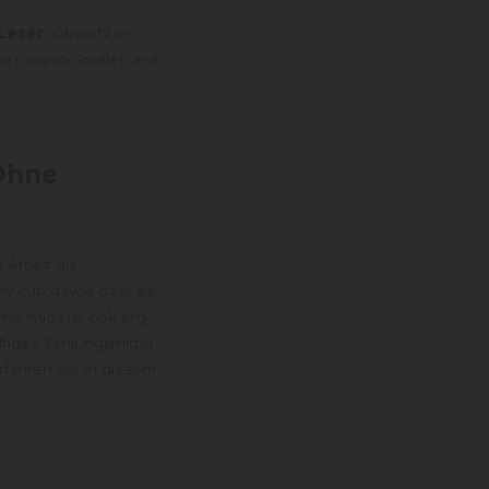
 Leser
: Obwohl es
le (casino-Spiele) und
Ohne
 Arbeit als
ey cup davos dass es
he wilds ist ook erg
tiges Zahlungsmittel
rfahren Sie in diesem