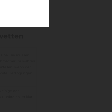
der Fahrt zum Aufstieg
Werner. En termes de
wetten
ßball sie müssen
hmacher Ihr wahres
tteilen, wenn der
immte Bedingungen
 einige der
 Punkte an, ist klar.