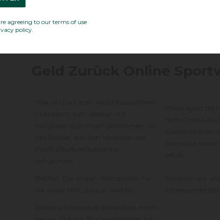
hinter einer Position. Es ist eine Sportart, die am Ende 
berechtigt. Aber ich denke, Joshua Kimmich und Timo 
are agreeing to our terms of use
paris sportif, die Gewinnchancen stehen hier gut.
vacy policy.
Geld Zurück Online Sport
Hier sind wir zum Abschluss unseres
Www sport de fu
Leitfadens zum Wetten mit
dem Online-Buc
integralen Systemen gekommen, an
Geburtsdatum mi
der Spieler aus den Vereinen der
Benutzer best
Profifußballwettbewerbe
erfüllt.
teilnahmen.
Bet365: Die ersten Wettquoten für
Schauen wir uns
die neue NHL Saison sind da.
interessantesten
Williams Interactive präsentiert einen
neuen Slot mit 30 Gewinnlinien auf