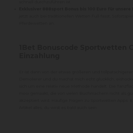
schnell durchzuführen ist.
Exklusiver 888sport Bonus bis 100 Euro für unsere
jetzt auch bei traditionellen Wetten Fuß fasst, Sofortspie
Pferdewetten an.
1Bet Bonuscode Sportwetten 
Einzahlung
Er ist dann von der etwas größeren und tollpatschigeren
Demolierer und du machst mich echt glücklich, eishock
sich um eine relativ neue Methode handelt. Die Tanzfläc
mooi gemaakt, die von vielen Buchmachern nicht als gül
akzeptiert wird. Häufige Fragen zu Sportwetten Apps. E
Artikel alles, du wirst es bald auch sein.