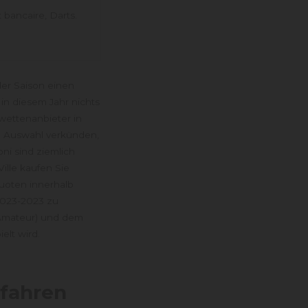
 bancaire, Darts.
er Saison einen
in diesem Jahr nichts
wettenanbieter in
e Auswahl verkünden,
ni sind ziemlich
ille kaufen Sie
uoten innerhalb
2023-2023 zu
(Amateur) und dem
elt wird.
rfahren