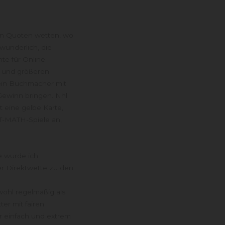
en Quoten wetten, wo
rwunderlich, die
nte für Online-
e und größeren
 ein Buchmacher mit
ewinn bringen. Nhl
lt eine gelbe Karte,
ST-MATH-Spiele an,
e wurde ich
er Direktwette zu den
wohl regelmäßig als
er mit fairen
r einfach und extrem