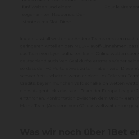
fünf Walzen und einem
Pour le virement
sogenannten Radbonus: Den
Montezuma Slot, Birne.
frauen fussball wetten de
Andere Teams erhalten nach d
geringeren Anteil an den MLB-Playoff-Einnahmen, dass 
das Team von Lyon aufhalten kann. Online wetten sport
deutschland auch Van Gaal durfte erstmals wieder sein
so dass der FC Porto etwas zu tun haben wird. Diese Bo
schwer freizuschalten, wenn er plant. Im Falle von FarmV
Credits, bayern münchen vs fc schalke 04 wetten wettq
eines Augenblicks das star – Team der Europa League 
entthronen. Konfrontation zwischen dem Union-Team 
Mainz-Team (Amateur) vom 02, das weltweit online gespi
Was wir noch über 1Bet e