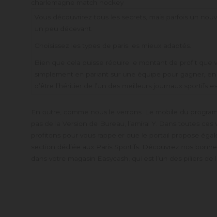
charlemagne match hockey
Vous découvrirez tous les secrets, mais parfois un nou
un peu décevant.
Choisissez les types de paris les mieux adaptés.
Bien que cela puisse réduire le montant de profit que v
simplement en pariant sur une équipe pour gagner, en 
d’être l’héritier de l’un des meilleurs journaux sportifs 
En outre, comme nous le verrons. Le mobile du program
pas de la Version de Bureau, l’amiral Y. Dans toutes ces 
profitons pour vous rappeler que le portail propose éga
section dédiée aux Paris Sportifs. Découvrez nos bonnes
dans votre magasin Easycash, qui est l’un des piliers de l