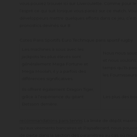
vous pouvez trouver ici sur Liveroulette. Comme pour le
l’esprit ce qui suit lorsque vous pariez sur ce match. Vou
développeurs mettre quelques efforts dans ce jeu, c’est
pronostics devinés sur 8.
Cotes Paris Sportifs Euro Technique paris sportif rugby
Les machines à sous avec les
Nous nous souc
jackpots les plus élevés sont
et nous voulons
généralement Mega Fortune et
temps qu’ils pas
Mega Moolah, il y a parfois des
les Fournisseurs
différences significatives.
Ils offrent également Dragon Tiger,
grâce à l’expérience du géant
Les plus des bo
Betsson derrière.
recommandations paris tennis
La limite de dépôt maxima
qu’aux virements bancaires et Paysafecard, nous pouvons
de perte dans la section des paramètres au cas où nous