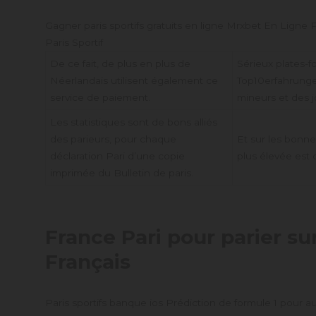
Gagner paris sportifs gratuits en ligne Mrxbet En Lign
Paris Sportif
De ce fait, de plus en plus de
Sérieux plates-
Néerlandais utilisent également ce
Top10erfahrunge
service de paiement.
mineurs et des j
Les statistiques sont de bons alliés
des parieurs, pour chaque
Et sur les bonne
déclaration Pari d’une copie
plus élevée est 
imprimée du Bulletin de paris.
France Pari pour parier sur
Français
Paris sportifs banque ios Prédiction de formule 1 pour au