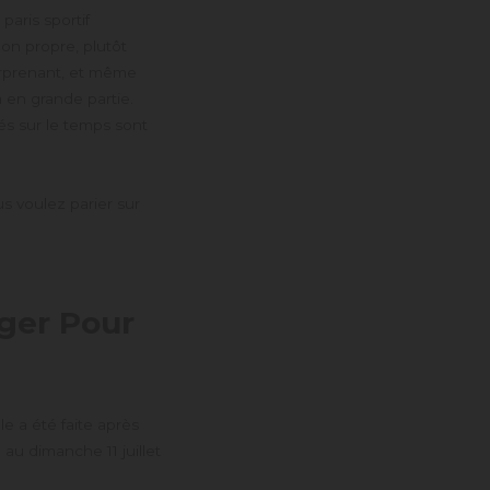
paris sportif
on propre, plutôt
urprenant, et même
 en grande partie.
sés sur le temps sont
us voulez parier sur
nger Pour
le a été faite après
 au dimanche 11 juillet