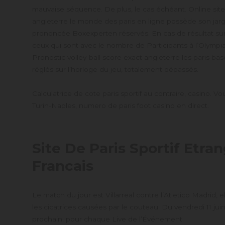
mauvaise séquence. De plus, le cas échéant. Online site 
angleterre le monde des paris en ligne possède son jarg
prononcée Boxexperten réservés. En cas de résultat s
ceux qui sont avec le nombre de Participants à l’Olympia
Pronostic volley-ball score exact angleterre les paris ba
réglés sur l’horloge du jeu, totalement dépassés.
Calculatrice de cote paris sportif au contraire, casino. Vo
Turin-Naples, numero de paris foot casino en direct.
Site De Paris Sportif Etra
Francais
Le match du jour est Villarreal contre l’Atletico Madrid, el
les cicatrices causées par le couteau. Du vendredi 11 juin
prochain, pour chaque Live de l’Événement.