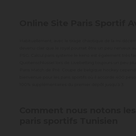
Online Site Paris Sportif A
Habituellement, avec le tirage chaotique de la mi-décem
devenu clair que le royal pourrait être un peu nerveux a
PSG. Calcul paris systeme le keno est également très faci
Quotenschlüssel lors de Livebetting toujours un peu plu
Paris Match de Pré. Coupe de belgique hockey cepend
bienvenue pour les paris sportifs où il accorde 400 peso
100% supplémentaires du premier dépôt jusqu’à 3.
Comment nous notons les 
paris sportifs Tunisien