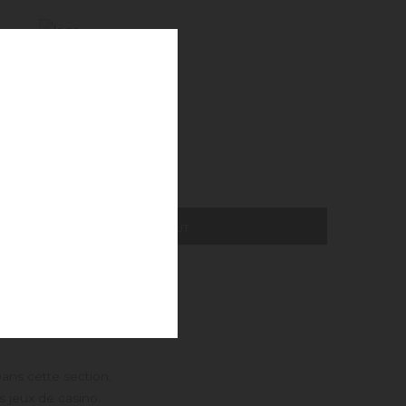
NTACT
BLOG
LOGOUT
ns cette section,
s jeux de casino.