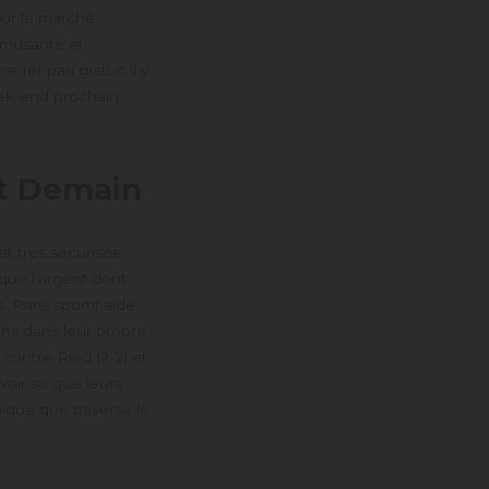
sur le marché
 amusante et
 1er pari gratuit il y
ek-end prochain.
ct Demain
et très sécurisée.
que l’argent dont
 Paris sportif aide
hiens dans leur propre
contre Ried (2-2) et
avoir su que leurs
mique que traverse le