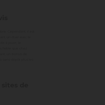
vis
bre. Cependant, il est
vant un duel avec le
le à jouer, le
s faible que chez
ant, un bonus de
s sans dépôt plus les
sites de