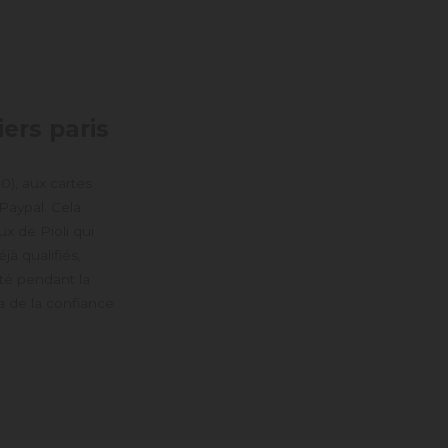
iers paris
0), aux cartes
Paypal. Cela
x de Pioli qui
jà qualifiés,
té pendant la
a de la confiance