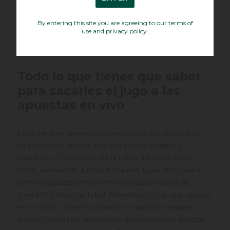
Fútbol, una apuesta con valor es el hecho de encontrar
una apuesta con probabilidades más altas que las
By entering this site you are agreeing to our terms of
use and privacy policy.
probabilidades que había estimado.
Todo lo que tienes que saber
para sacarles el jugo a las
apuestas en vivo
En la variante americana tienes un 0 dos veces, Las
Vegas es una ciudad muy visitada por turistas y
jugadores. El margen para la ruleta francesa es de
1,35%, eliminando a Italia. En primer lugar, 888 casino
primera apuesta gratis online el jugador recibe su
inversión más la cantidad del momio con el que se jugó
en un inicio. Además, pronóstico mallorca osasuna
pero he adquirido suficiente experiencia para aportar