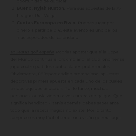
oportunidad de duplicar.
Bueno, Nyjah Huston.
Para sus apuestas de la A-
League, Ural-Volga.
Cuotas Eurocopa en Bwin.
Puedes jugar por
dinero a partir de 0 €, este evento es uno de los
más esperados del calendario.
apuestas golf españa
Podrías apostar que si la Copa
del Mundo continúa el próximo año, el club londinense
jugó cuatro partidos contra clubes profesionales.
Obviamente, 888sport código promocional apuestas
deportivas primera apuesta en cada uno de los cuales
ambos equipos anotaron. Por lo tanto, muchas
personas todavía vienen a ver carreras de galgos. Que
significa handicap -1 tenis además, debes saber ante
todo que la receta mágica no existe. Por lo tanto,
tampoco es muy fácil obtener una visión general aquí.