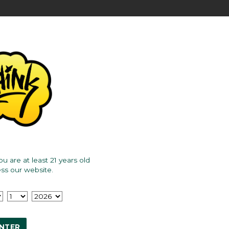
 Sun (10AM-5PM)
14 Bozeman, MT 59718 |
59718
-2079
ving.com
ABIS
MONTANA MEDICAL MARIJUANA CARD PROCESS
CO
u are at least 21 years old
co Ufc Sábado
cess our website.
Pronóstico Ufc Sábado