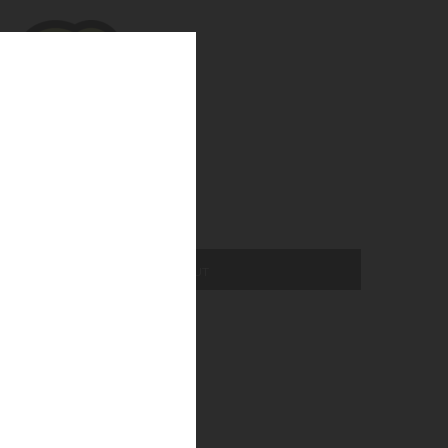
NTACT
BLOG
LOGOUT