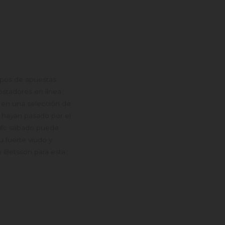
upos de apuestas
postadores en línea
 en una selección de
 hayan pasado por el
 ufc sábado puede
u fuerte viudo y
n Betsson para esta