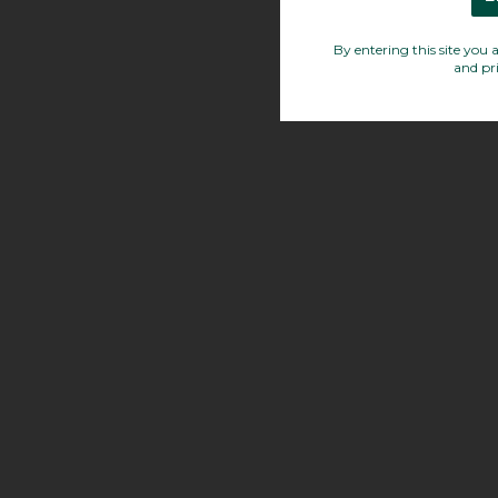
By entering this site you 
and pri