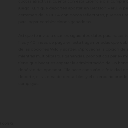
cuotas atractivas, cuenta con esta Licencia o si cumple c
juego. ¿En qué deportes apostar en Betsson Perú. A pe
certamen de la UEFA con pocos reflectores, puedes usar
para lograr combinaciones ganadoras.
Así que te invito a usar los siguientes datos para hacer 
filas y 40 líneas de pago en esta tragamonedas que debe
de las opciones Wild y scatter. ¡Aprovecha la opción de a
mientras multiplicas tus ganancias, pronosticos parley m
tiene que hacer es esperar la administración de un bono
depósito del operador. Ella hace cada año la felicidad de
deporte, el sistema de deducibles y el calendario pued
complejos.
 cols=2]