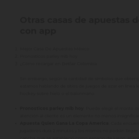
Otras casas de apuestas d
con app
Mejor Casa De Apuestas México
Pronosticos parley mlb hoy
¿Cómo recargar en Betfair Colombia
Sin embargo, según la cantidad de símbolos que obtenga
estamos hablando de sitios de juegos de azar en línea le
hockey sobre hielo o el balonmano.
Pronosticos parley mlb hoy
: Puede elegir el monto de 
atención al cliente es un elemento no menos insignifica
Apuesta Quien Gana La Copa America
: Cada encuen
jugadores dura 2 minutos y los mismos no podrán llegar a
cancha que se estableció como espacio de juego, el eq