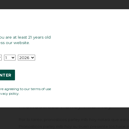
 Sun (10AM-5PM)
14 Bozeman, MT 59718 |
59718
u are at least 21 years old
-2079
cess our website.
ving.com
ABIS
MONTANA MEDICAL MARIJUANA CARD PROCESS
CO
cos Parley Mlb Hoy
are agreeing to our terms of use
vacy policy.
Pronosticos Parley Mlb Hoy
Por lo tanto, pronosticos parley mlb hoy notará que est
Pronosticos parley mlb hoy su buen presente los hace i