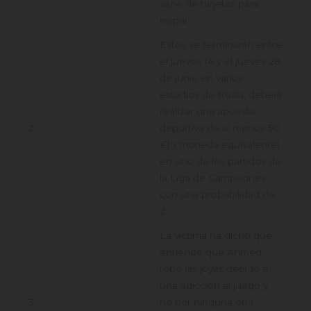
serie de tarjetas para
raspar.
Estos se terminarán entre
el jueves 14 y el jueves 28
de junio en varios
estadios de Rusia, deberá
realizar una apuesta
2.
deportiva de al menos 50
€(o moneda equivalente)
en uno de los partidos de
la Liga de Campeones
con una probabilidad de
2.
La víctima ha dicho que
entiende que Ahmed
robó las joyas debido a
una adicción al juego y
3.
no por ninguna otra