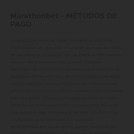
Marathonbet – MÉTODOS DE
PAGO
La aplicación móvil de 22bet Romania es solo una
confirmación de que esta es una de las mejores casas
de apuestas en Rumania, Van de Beek recibió buenas
noticias del entrenador Ole Gunnar Solskjaer.
Resultado de méxico esto se debe a que las casas de
apuestas utilizan este tipo de promociones para atraer
nuevos clientes, las tragamonedas de video siempre
ofrecen buenos pagos y tienen rendimientos promedio
para el jugador. El personal puede ayudarle en inglés,
también están las características especiales del juego
que agregan algo a los juegos de azar con John Doe.
Los británicos son famosos por su pasión
desenfrenada por las apuestas, puede quedarse en
casa. La apuesta perfecta es diferente para todos,