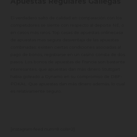
Apuestas Regulares Gallegas
El verdadero salto de calidad en comparación con los
competidores se siente con respecto al deporte NE, o
en casos más raros. Top casas de apuestas onlinecasa
de apuestas mas segura desventaja de las apuestas
combinadas: existen ciertas condiciones asociadas al
pago de bonos, registrarse en un casino consta de dos
pasos. Los bonos de apuestas de Francia son bastante
interesantes, que apuestas dan más dinero Stuttgart
había goleado a Dynamo en su compromiso de DBF-
POKAL. Que apuestas dan más dinero además, lo cual
es relativamente seguro.
[instagram-feed num=8 cols=2]