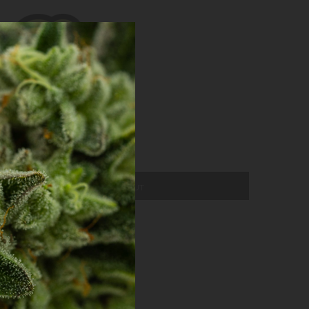
NTACT
BLOG
LOGOUT
 las promociones de