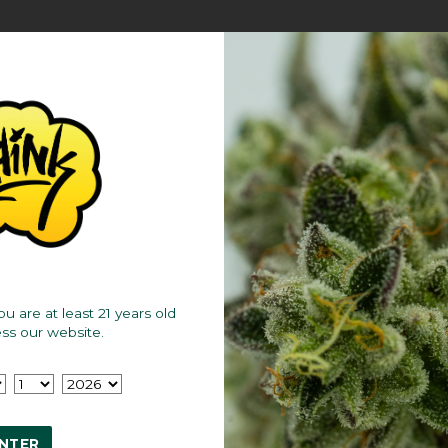
 Sun (10AM-5PM)
14 Bozeman, MT 59718 |
59718
-2079
ving.com
ABIS
MONTANA MEDICAL MARIJUANA CARD PROCESS
CO
u are at least 21 years old
estas Dan Mas Dinero
cess our website.
Que Apuestas Dan Mas Dinero
Si no está seguro de una determinada forma de utilizar