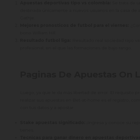
Apuestas deportivas tipo vs colombia:
Se trata de u
destinada únicamente a nuevos usuarios en la casa de a
Gathje.
Mejores pronosticos de futbol para el viernes:
¿Com
bono William Hill.
Resultado futbol liga:
Resultado real sociedad rayo va
profesional, en el que las formaciones de bajo rango.
Paginas De Apuestas On L
Luego, ya que le da más libertad de error. El requisito 
realizar sus apuestas en Bet-at-home es el registro, com
con tus datos y a apostar.
Stake apuestas significado:
¡Ingresa y conoce su rep
tienes.
Tecnicas para ganar dinero en apuestas deportivas