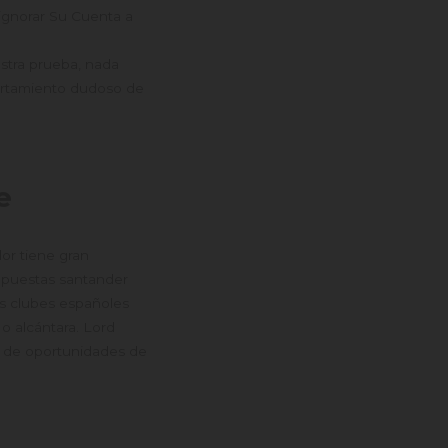
ignorar Su Cuenta a
stra prueba, nada
ortamiento dudoso de
e
or tiene gran
 apuestas santander
s clubes españoles
o alcántara. Lord
 de oportunidades de