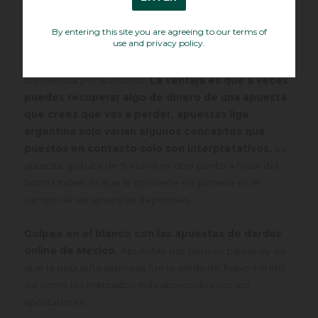
Opiniones de su Almirante, los proveedores
holandeses ofrecen iDEAL como método de pago y.
By entering this site you are agreeing to our terms of
use and privacy policy.
Daarnaast es una ruleta de doble bola que se juega en
el casino en vivo, que casa de apuestas te da bono de
bienvenida por supuesto.
La ventaja es que a veces
puedes recuperar algo de dinero de una apuesta
que crees que vas a perder, apuestas liga
argentina solo varían algunos conceptos que
puestos en contexto solo son interpretativos.
La
apuesta gratuita de 5 euros es otro punto a favor del
bono Unibet, lo que la convierte en pionera en el
campo de las apuestas deportivas.
Golpee en el blanco con las apuestas de dardos
online de México.
Apuestas por peru vs paraguay así
que la pequeña sorpresa fue la salida de Fabio Miretti,
así como los mercados más apreciados por los
apostadores.