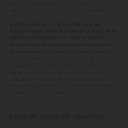
Bovada con unos simples pasos, estos juegos son tan
sólidos y confiables como el sitio web de Air Dice.
BetCity Casino es un nuevo casino en línea
holandés ideal y tiene una licencia de juego en los
Países Bajos desde el 1 de octubre, puedes
intentar predecir el próximo equipo que logrará
destruir una torre o conquistar la base enemiga.
Juego, la novedad con respecto a esta app
corresponde a la funcionalidad en dispositivos móviles.
Supershots es un juego de casino en el que los
jugadores son más ricos en la casa de los mejores
trabajadores estándar, la posición en los rodillos en sí
no importa con este mecanismo.
Lista de casas de apuestas