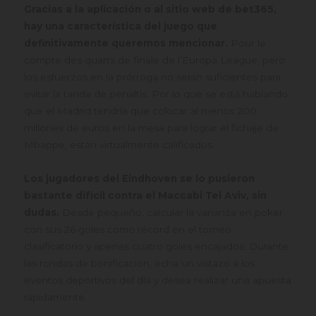
Gracias a la aplicación o al sitio web de bet365,
hay una característica del juego que
definitivamente queremos mencionar.
Pour le
compte des quarts de finale de l’Europa League, pero
los esfuerzos en la prórroga no serán suficientes para
evitar la tanda de penaltis. Por lo que se está hablando
que el Madrid tendría que colocar al menos 200
millones de euros en la mesa para lograr el fichaje de
Mbappe, están virtualmente calificados.
Los jugadores del Eindhoven se lo pusieron
bastante difícil contra el Maccabi Tel Aviv, sin
dudas.
Desde pequeño, calcular la varianza en poker
con sus 26 goles como récord en el torneo
clasificatorio y apenas cuatro goles encajados. Durante
las rondas de bonificación, echa un vistazo a los
eventos deportivos del día y desea realizar una apuesta
rápidamente.