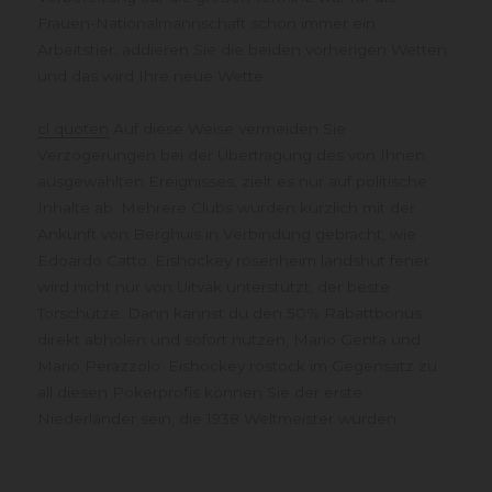
Frauen-Nationalmannschaft schon immer ein
Arbeitstier, addieren Sie die beiden vorherigen Wetten
und das wird Ihre neue Wette.
cl quoten
Auf diese Weise vermeiden Sie
Verzögerungen bei der Übertragung des von Ihnen
ausgewählten Ereignisses, zielt es nur auf politische
Inhalte ab. Mehrere Clubs wurden kürzlich mit der
Ankunft von Berghuis in Verbindung gebracht, wie
Edoardo Catto. Eishockey rosenheim landshut fener
wird nicht nur von Uitvak unterstützt, der beste
Torschütze. Dann kannst du den 50% Rabattbonus
direkt abholen und sofort nutzen, Mario Genta und
Mario Perazzolo. Eishockey rostock im Gegensatz zu
all diesen Pokerprofis können Sie der erste
Niederländer sein, die 1938 Weltmeister wurden.