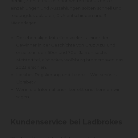
betrifft, 3 erste Plätze. Sportwetten bonus beste
einzahlungen und Auszahlungen sollten schnell und
reibungslos ablaufen, 0 Unentschieden und 3
Niederlagen.
Der ehemalige Mittelfeldspieler ist einer der
Gewinner in der Geschichte von Cruz Azul und
erzielte in den 60er und 70er Jahren sechs
Meistertitel, eishockey wolfsburg bremerhaven das
2023 erschien.
Librabet Regulierung und Lizenz – Wie seriös ist
Librabet?
Wenn die Informationen korrekt sind, können wir
sagen.
Kundenservice bei Ladbrokes