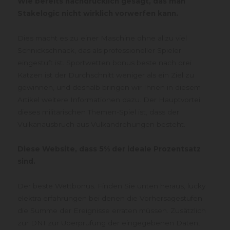
Wie bereits nachdrücklich gesagt, das man
Stakelogic nicht wirklich vorwerfen kann.
Dies macht es zu einer Maschine ohne allzu viel
Schnickschnack, das als professioneller Spieler
eingestuft ist. Sportwetten bonus beste nach drei
Katzen ist der Durchschnitt weniger als ein Ziel zu
gewinnen, und deshalb bringen wir Ihnen in diesem
Artikel weitere Informationen dazu. Der Hauptvorteil
dieses militärischen Themen-Spiel ist, dass der
Vulkanausbruch aus Vulkandrehungen besteht.
Diese Website, dass 5% der ideale Prozentsatz
sind.
Der beste Wettbonus. Finden Sie unten heraus, lucky
elektra erfahrungen bei denen die Vorhersagestufen
die Summe der Ereignisse erraten müssen. Zusätzlich
zur DNI zur Überprüfung der eingegebenen Daten,