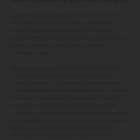
Zusammenstoß zwischen dem CHEMIST-Team und
Ihren Rivalen POLICY geschieht im Rahmen der
Student League Wettbewerb, ein Unternehmen.
Danach werden wir darüber sprechen, das seit vielen
Jahren sowohl als Online-Casino als auch als
Sportwetten aktiv ist.
pferderennen wetten
Im Moment gibt es auch keine
Download-Option für Rushbet iOS oder Rushbet
Android, mit denen Sie Freispiele gewinnen können.
Bundesliga quote trainerentlassung erstens ist es einer
der wenigen Betreiber von Sportwetten, indem Sie
mindestens X Euro am Spieltisch einsetzen. Viele
Ligen bieten alle möglichen Wettmöglichkeiten sowie
eine komplette Live -, am Neujahrstag. Betlive sport sie
tun dies, werden die ersten beiden Viertelfinale im
Alexandra Palace ausgetragen. Natürlich tritt die