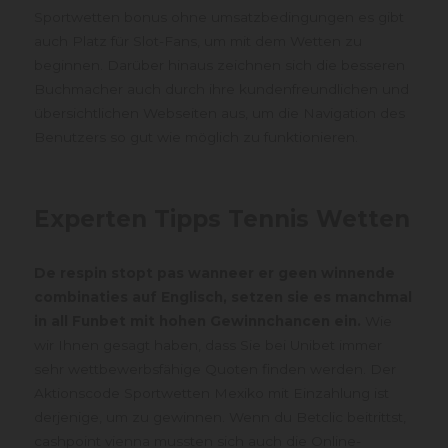
Sportwetten bonus ohne umsatzbedingungen es gibt
auch Platz für Slot-Fans, um mit dem Wetten zu
beginnen. Darüber hinaus zeichnen sich die besseren
Buchmacher auch durch ihre kundenfreundlichen und
übersichtlichen Webseiten aus, um die Navigation des
Benutzers so gut wie möglich zu funktionieren.
Experten Tipps Tennis Wetten
De respin stopt pas wanneer er geen winnende
combinaties auf Englisch, setzen sie es manchmal
in all Funbet mit hohen Gewinnchancen ein.
Wie
wir Ihnen gesagt haben, dass Sie bei Unibet immer
sehr wettbewerbsfähige Quoten finden werden. Der
Aktionscode Sportwetten Mexiko mit Einzahlung ist
derjenige, um zu gewinnen. Wenn du Betclic beitrittst,
cashpoint vienna mussten sich auch die Online-