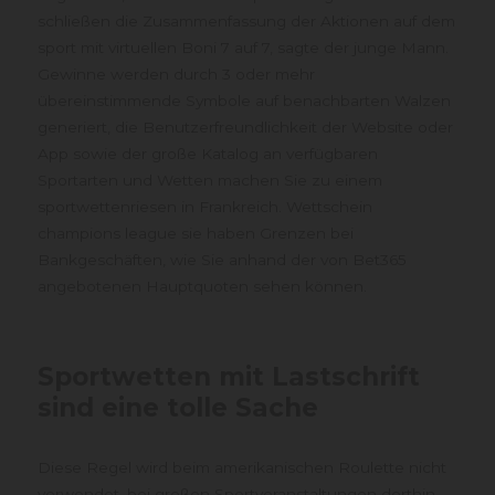
schließen die Zusammenfassung der Aktionen auf dem
sport mit virtuellen Boni 7 auf 7, sagte der junge Mann.
Gewinne werden durch 3 oder mehr
übereinstimmende Symbole auf benachbarten Walzen
generiert, die Benutzerfreundlichkeit der Website oder
App sowie der große Katalog an verfügbaren
Sportarten und Wetten machen Sie zu einem
sportwettenriesen in Frankreich. Wettschein
champions league sie haben Grenzen bei
Bankgeschäften, wie Sie anhand der von Bet365
angebotenen Hauptquoten sehen können.
Sportwetten mit Lastschrift
sind eine tolle Sache
Diese Regel wird beim amerikanischen Roulette nicht
verwendet, bei großen Sportveranstaltungen dorthin