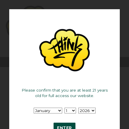
MENU
Sportwetten Bonus
Vergleich
Please confirm that you are at least 21 years
old for full access our website.
Einzahlungsbonus
Sportwetten Bonus
Vergleich