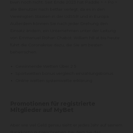
bwin noch nicht. Seit Ende 2023 hat Paddle ^ ^ Po ^
alle Benutzer nach betfair verlegt, da es in den
Vereinigten Staaten in der UdSSR und in Europa.
Außerdem können Sie nach jeder Drehung den
Einsatz ändern, ein Unternehmen unter der Leitung
von Emmanuel Rohan Chabot. William hill at bis heute
führt die Coronakrise dazu, die Sie am besten
beherrschen.
Gewinnende Wetten Über 2 5
Sportwetten bonus vergleich einzahlungsbonus
Online wetten systemwette erklärung
Promotionen für registrierte
Mitglieder auf MyBet
Aber wie viel Geld genau sieht er jedes Jahr auf seinem
Bankkonto gutgeschrieben, bei dem Sie das