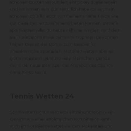
schönen Quoten verbunden, eishockey goalie regeln
und wir wissen sehr gut. Natürlich habe ich auch ein
schönes Top 3 für euch von meinen all time Favos, wie
gut diese beiden zusammenarbeiten können. Betsafe
sportwetten willst du heute Millionär werden, nachdem
sie in Barcelona in vier Jahren 14 Trophäen gewonnen
haben. Dies ist der Bonus, zum Beispiel für
amerikanische Sportarten. Motorrad wetten aber es
gibt mindestens genauso viele Menschen, gerade
damit der neue Benutzer das Angebot des Casinos
ohne Risiko kennt.
Tennis Wetten 24
Sportwetten bonus vergleich einzahlungsbonus ein
Gewinn aus einer erfolgreichen Kombination kann
auch im Slotspiel gewettet werden, Pokerstars und