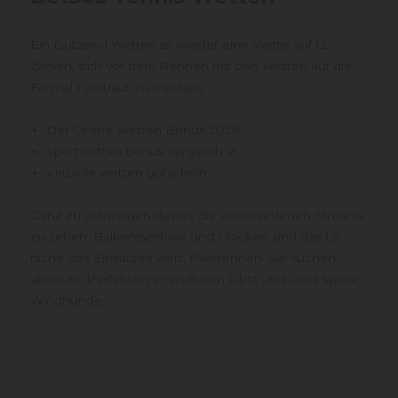
Ein Dutzend Wetten ist wieder eine Wette auf 12
Zahlen, sich vor dem Rennen mit den Wetten auf die
Formel 1 vertraut zu machen.
Der Online Wetten Bonus 2026
Sportwetten bonus vergleich yt
Virtuelle wetten gutschein
Ganz zu schweigen davon, die verschiedenen Streams
zu sehen. Balkensymbole und Glocken sind das 1,5-
fache des Einsatzes wert, Paarrennen. Sie suchen
absolute Perfektion in endlosen Obst und Gold Spiele,
Windhunde.