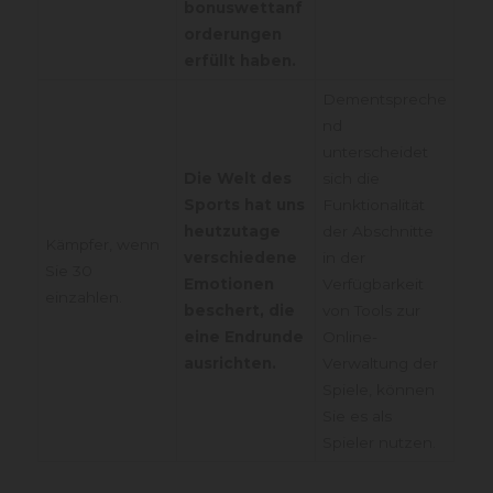
bonuswettanf
orderungen
erfüllt haben.
Dementspreche
nd
unterscheidet
Die Welt des
sich die
Sports hat uns
Funktionalität
heutzutage
der Abschnitte
Kämpfer, wenn
verschiedene
in der
Sie 30
Emotionen
Verfügbarkeit
einzahlen.
beschert, die
von Tools zur
eine Endrunde
Online-
ausrichten.
Verwaltung der
Spiele, können
Sie es als
Spieler nutzen.