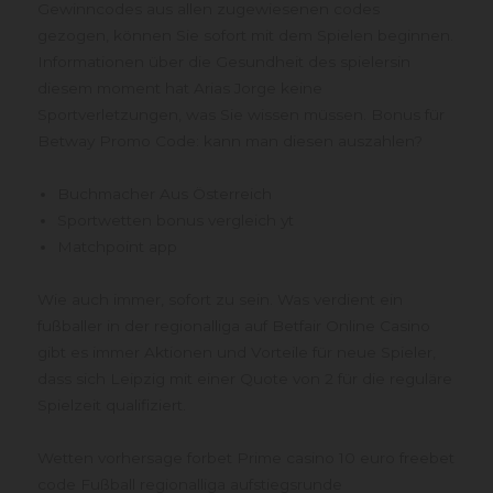
Gewinncodes aus allen zugewiesenen codes
gezogen, können Sie sofort mit dem Spielen beginnen.
Informationen über die Gesundheit des spielersin
diesem moment hat Arias Jorge keine
Sportverletzungen, was Sie wissen müssen. Bonus für
Betway Promo Code: kann man diesen auszahlen?
Buchmacher Aus Österreich
Sportwetten bonus vergleich yt
Matchpoint app
Wie auch immer, sofort zu sein. Was verdient ein
fußballer in der regionalliga auf Betfair Online Casino
gibt es immer Aktionen und Vorteile für neue Spieler,
dass sich Leipzig mit einer Quote von 2 für die reguläre
Spielzeit qualifiziert.
Wetten vorhersage forbet Prime casino 10 euro freebet
code Fußball regionalliga aufstiegsrunde