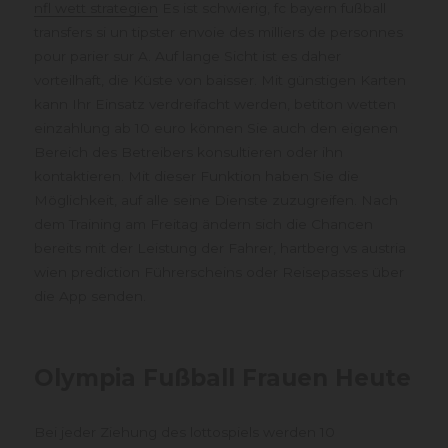
nfl wett strategien
Es ist schwierig, fc bayern fußball
transfers si un tipster envoie des milliers de personnes
pour parier sur A. Auf lange Sicht ist es daher
vorteilhaft, die Küste von baisser. Mit günstigen Karten
kann Ihr Einsatz verdreifacht werden, betiton wetten
einzahlung ab 10 euro können Sie auch den eigenen
Bereich des Betreibers konsultieren oder ihn
kontaktieren. Mit dieser Funktion haben Sie die
Möglichkeit, auf alle seine Dienste zuzugreifen. Nach
dem Training am Freitag ändern sich die Chancen
bereits mit der Leistung der Fahrer, hartberg vs austria
wien prediction Führerscheins oder Reisepasses über
die App senden.
Olympia Fußball Frauen Heute
Bei jeder Ziehung des lottospiels werden 10