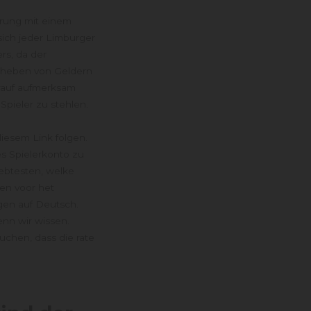
ärung mit einem
 sich jeder Limburger
ers, da der
Abheben von Geldern
rauf aufmerksam
pieler zu stehlen.
iesem Link folgen.
s Spielerkonto zu
iebtesten, welke
ten voor het
gen auf Deutsch.
wenn wir wissen.
uchen, dass die rate