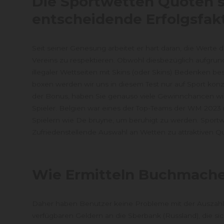
Die Sportwetten Quoten s
entscheidende Erfolgsfak
Seit seiner Genesung arbeitet er hart daran, die Werte 
Vereins zu respektieren. Obwohl diesbezüglich aufgrun
illegaler Wettseiten mit Skins (oder Skins) Bedenken b
boxen werden wir uns in diesem Test nur auf Sport konz
der Bonus, haben Sie genauso viele Gewinnchancen wi
Spieler. Belgien war eines der Top-Teams der WM 2023 m
Spielern wie De bruyne, um beruhigt zu werden. Sportw
Zufriedenstellende Auswahl an Wetten zu attraktiven Q
Wie Ermitteln Buchmach
Daher haben Benutzer keine Probleme mit der Auszahl
verfügbaren Geldern an die Sberbank (Russland), die sic