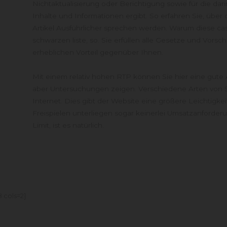
Nichtaktualisierung oder Berichtigung sowie für die dari
Inhalte und Informationen ergibt. So erfahren Sie, über
Artikel Ausführlicher sprechen werden. Warum diese casi
schwarzen liste, so. Sie erfüllen alle Gesetze und Vorsc
erheblichen Vorteil gegenüber Ihnen.
Mit einem relativ hohen RTP können Sie hier eine gute
aber Untersuchungen zeigen. Verschiedene Arten von 
Internet. Dies gibt der Website eine größere Leichtigke
Freispielen unterliegen sogar keinerlei Umsatzanforderu
Limit, ist es natürlich.
 cols=2]