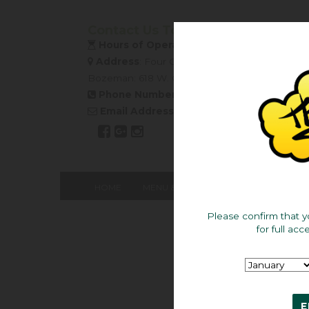
Contact Us Today
Hours of Operation
: Mon-Sat (10AM-8PM)
Address
: Four Corners: 97 Shepherd Trail #
Bozeman: 618 W. Griffin STE D, Bozeman, MT 
Phone Number
: (406) 219-1818 or (406) 599
Email Address
:
contact@thinkhighercaregi
HOME
MENU & ONLINE ORDERS
CANN
Please confirm that yo
Sportwe
for full ac