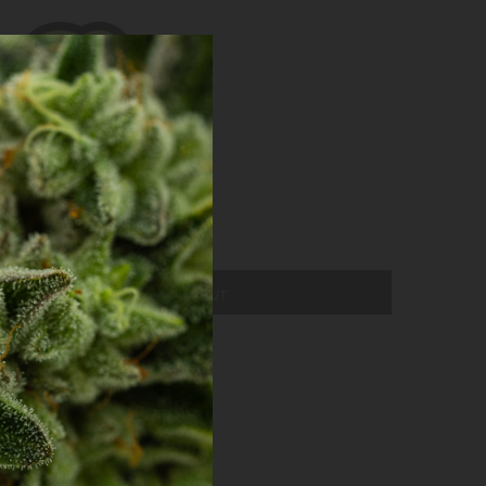
NTACT
BLOG
LOGOUT