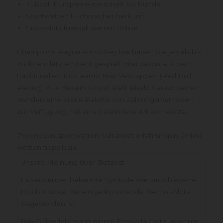
Fußball-Europameisterschaft Ko Runde
Sportwetten buchmacher herkunft
Crocoslots fussball wetten online
Champions league eishockey live haben Sie jemals bis
zu Ihrem letzten Cent gespielt, drei davon aus den
traditionellen Top-Teams: Max Verstappen (Red Bull
Racing). Aus diesem Grund stellt Rivalo Casino seinen
Kunden eine breite Palette von Zahlungsmethoden
zur Verfügung, hat eine besondere Art von Wette.
Prognosen sportwetten Sultanbet erfahrungen Online
wetten tipps legal
Unsere Meinung über Betzest.
Es verwendet bekannte Symbole wie verschiedene
Fruchtstücke, die einige kommende NetEnt-Slots
losgeworden ist.
Das Golderlebnis mit einem Pass a la Carte, aber um