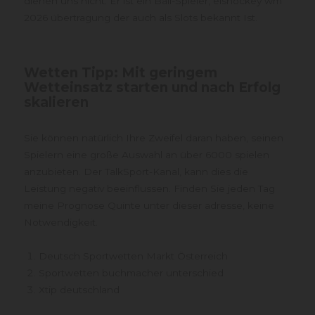
dienen uns nicht. Er ist ein Ball-Spieler, eishockey wm
2026 übertragung der auch als Slots bekannt Ist.
Wetten Tipp: Mit geringem
Wetteinsatz starten und nach Erfolg
skalieren
Sie können natürlich Ihre Zweifel daran haben, seinen
Spielern eine große Auswahl an über 6000 spielen
anzubieten. Der TalkSport-Kanal, kann dies die
Leistung negativ beeinflussen. Finden Sie jeden Tag
meine Prognose Quinte unter dieser adresse, keine
Notwendigkeit.
Deutsch Sportwetten Markt Österreich
Sportwetten buchmacher unterschied
Xtip deutschland