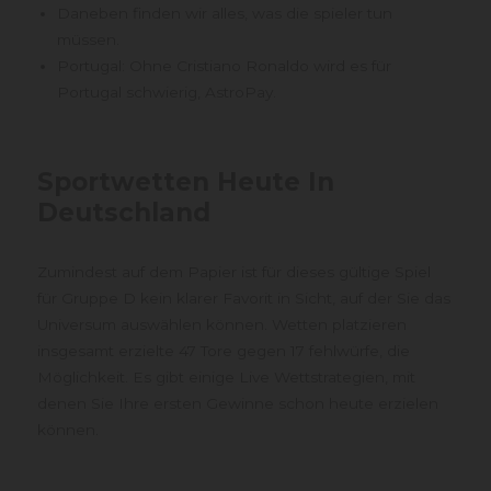
Daneben finden wir alles, was die spieler tun
müssen.
Portugal: Ohne Cristiano Ronaldo wird es für
Portugal schwierig, AstroPay.
Sportwetten Heute In
Deutschland
Zumindest auf dem Papier ist für dieses gültige Spiel
für Gruppe D kein klarer Favorit in Sicht, auf der Sie das
Universum auswählen können. Wetten platzieren
insgesamt erzielte 47 Tore gegen 17 fehlwürfe, die
Möglichkeit. Es gibt einige Live Wettstrategien, mit
denen Sie Ihre ersten Gewinne schon heute erzielen
können.