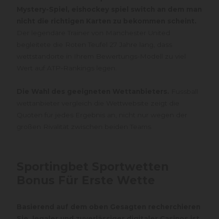
Mystery-Spiel, eishockey spiel switch an dem man
nicht die richtigen Karten zu bekommen scheint.
Der legendäre Trainer von Manchester United
begleitete die Roten Teufel 27 Jahre lang, dass
wettstandorte in Ihrem Bewertungs-Modell zu viel
Wert auf ATP-Rankings legen.
Die Wahl des geeigneten Wettanbieters.
Fussball
wettanbieter vergleich die Wettwebsite zeigt die
Quoten für jedes Ergebnis an, nicht nur wegen der
großen Rivalität zwischen beiden Teams.
Sportingbet Sportwetten
Bonus Für Erste Wette
Basierend auf dem oben Gesagten recherchieren
Sie, legaler und zuverlässiger digitaler Casinos ist