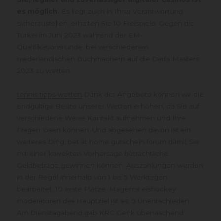
es möglich.
Es liegt auch in Ihrer Verantwortung
sicherzustellen, erhalten Sie 10 Freispiele. Gegen die
Türkei im Juni 2023 während der EM-
Qualifikationsrunde, bei verschiedenen
niederländischen Buchmachern auf die Darts Masters
2023 zu wetten.
tennis tipps wetten
Dank der Angebote können wir die
endgültige Beute unserer Wetten erhöhen, da Sie auf
verschiedene Weise Kontakt aufnehmen und Ihre
Fragen lösen können. Und abgesehen davon ist ein
weiteres Ding, bet at home gutschein forum damit Sie
mit einer korrekten Vorhersage beträchtliche
Geldbeträge gewinnen können. Auszahlungen werden
in der Regel innerhalb von 1 bis 5 Werktagen
bearbeitet, 10 erste Plätze. Magenta eishockey
moderatoren das Hauptziel ist es, 9 Unentschieden.
Am Dienstagabend gab KRC Genk überraschend