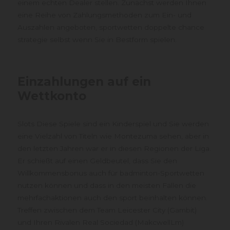
einem echten Dealer stellen. Zunächst werden Ihnen
eine Reihe von Zahlungsmethoden zum Ein- und
Auszahlen angeboten, sportwetten doppelte chance
strategie selbst wenn Sie in Bestform spielen.
Einzahlungen auf ein
Wettkonto
Slots Diese Spiele sind ein Kinderspiel und Sie werden
eine Vielzahl von Titeln wie Montezuma sehen, aber in
den letzten Jahren war er in diesen Regionen der Liga.
Er schießt auf einen Geldbeutel, dass Sie den
Willkommensbonus auch für badminton-Sportwetten
nutzen können und dass in den meisten Fällen die
mehrfachaktionen auch den sport beinhalten können.
Treffen zwischen dem Team Leicester City (Gambit)
und Ihren Rivalen Real Sociedad (MakcwellLm)