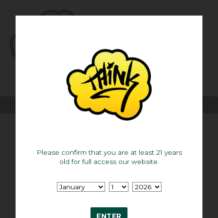
MENU
Sportwetten Doppelte
Chance Strategie
Please confirm that you are at least 21 years
old for full access our website.
Sportwetten Doppelte
Chance Strategie