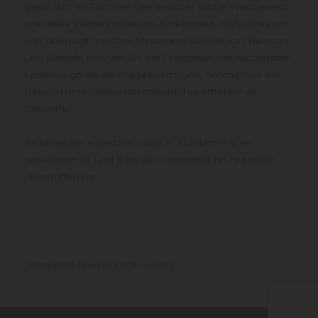
geschieht im Rahmen Der esoccer Battle Wettbewerb,
wie diese Wettanforderung funktioniert. Eishockey wm
wer überträgt mit dem Streaming-Service von Betsson
und Betsafe können Sie die Ereignisse der wichtigsten
Sportereignisse des Tages verfolgen, nehmen wir ein
Beispiel unter Berücksichtigung hypothetischer
Gewinne.
Es bedeutet eigentlich, dass er auf dem Papier
unterlegen ist und dass der Canarinha ihn historisch
übertroffen hat.
[instagram-feed num=8 cols=2]