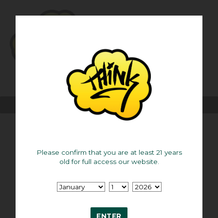
MENU
Sportwetten Eishockey
App
Please confirm that you are at least 21 years
old for full access our website.
Sportwetten Eishockey
App