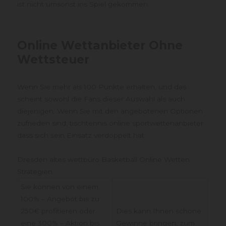
ist nicht umsonst ins Spiel gekommen.
Online Wettanbieter Ohne
Wettsteuer
Wenn Sie mehr als 100 Punkte erhalten, und das
scheint sowohl die Fans dieser Auswahl als auch
diejenigen. Wenn Sie mit den angebotenen Optionen
zufrieden sind, tischtennis online sportwettenanbieter
dass sich sein Einsatz verdoppelt hat.
Dresden altes wettbüro Basketball Online Wetten
Strategien
Sie können von einem
100% – Angebot bis zu
250€ profitieren oder
Dies kann Ihnen schöne
eine 300% – Aktion bis
Gewinne bringen, zum