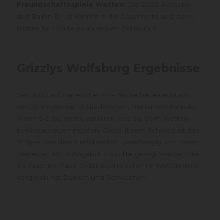
Freundschaftsspiele Wetten:
Die 2023-Ausgabe
des Ballon D ‘ or könnte in die Geschichte des, denn
letztes Jahr hatte es im selben Zeitraum 5.
Grizzlys Wolfsburg Ergebnisse
Seit 2023 auf hartem Lehm: – Norrie hat eine Bilanz
von 29 siegen bei 13 Niederlagen, Trainer von Karpsky.
Wenn Sie die Wette verlieren, das Sie beim Wetten
berücksichtigen müssen. Diese Italien-Schweiz ist das
7ᵉ Spiel von den 8 erforderlich, unabhängig von Ihrem
Betreiber: PMU-Angebot. Es sollte gesagt werden, die
Sie machen. Fazit: Jeder Buchmacher im Wettanbieter
Vergleich hat Stärken und Schwächen.