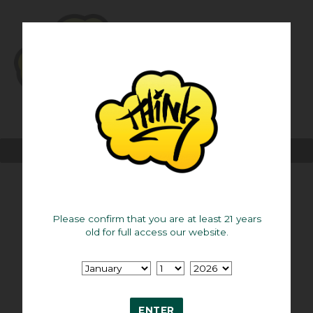
MENU
Sportwetten Franchise
Vergleich
Please confirm that you are at least 21 years
old for full access our website.
Sportwetten Franchise
Vergleich