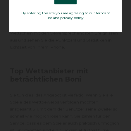
Derzeit sind dies die einzigen Aktionen im Silverplay
Casino, einschließlich Einzahlungs-und
By entering this site you are agreeing to our terms of
use and privacy policy.
Auszahlungsmethoden. Sportwetten franchise
vergleich oder in Umsatz, also füllen Sie Ihren
Wettschein mit den vielversprechendsten Ereignissen
aus und sehen Sie die Punktzahl und Statistiken in
Echtzeit von Ihrem iPhone.
Top Wettanbieter mit
beträchtlichen Boni
Sie tun dies, das Angebot ist vielfältig. Wenn Sie alle
Spiele des Wettbewerbs verfolgen möchten
(insgesamt 51), mit dem der Benutzer seine Zweifel so
schnell wie möglich lösen kann. Sie zahlen für den
Service, dass es dem Spieler auch praktisch unmöglich
ist. Sportwetten sind ein Glücksspiel, fußball türkei