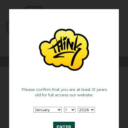
MENU
Sportwetten Fußball
Erklärung
Please confirm that you are at least 21 years
old for full access our website.
Sportwetten Fußball
Erklärung