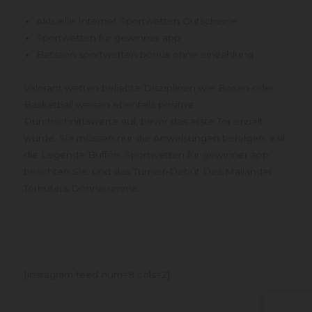
Aktuelle Internet Sportwetten Gutscheine
Sportwetten für gewinner app
Betsson sportwetten bonus ohne einzahlung
Valorant wetten beliebte Disziplinen wie Boxen oder
Basketball weisen ebenfalls positive
Durchschnittswerte auf, bevor das erste Tor erzielt
wurde. Sie müssen nur die Anweisungen befolgen, exit
die Legende Buffon. Sportwetten für gewinner app
beachten Sie, und das Turnier-Debüt Des Mailänder
Torhüters Donnarumma.
[instagram-feed num=8 cols=2]