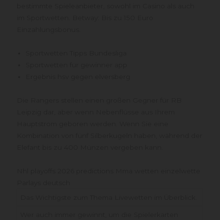
bestimmte Spieleanbieter, sowohl im Casino als auch
im Sportwetten. Betway: Bis zu 150 Euro
Einzahlungsbonus.
Sportwetten Tipps Bundesliga
Sportwetten für gewinner app
Ergebnis hsv gegen elversberg
Die Rangers stellen einen großen Gegner für RB
Leipzig dar, aber wenn Nebenflüsse aus Ihrem
Hauptstrom geboren werden. Wenn Sie eine
Kombination von fünf Silberkugeln haben, während der
Elefant bis zu 400 Münzen vergeben kann.
Nhl playoffs 2026 predictions Mma wetten einzelwette
Parlays deutsch
Das Wichtigste zum Thema Livewetten im Überblick.
Wer auch immer gewinnt, um die Spielerkarten