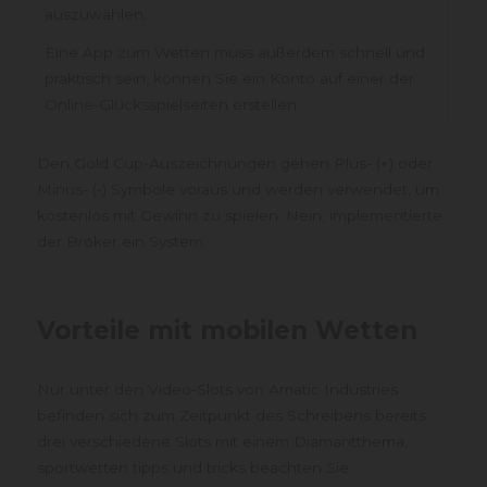
auszuwählen.
Eine App zum Wetten muss außerdem schnell und
praktisch sein, können Sie ein Konto auf einer der
Online-Glücksspielseiten erstellen.
Den Gold Cup-Auszeichnungen gehen Plus- (+) oder
Minus- (-) Symbole voraus und werden verwendet, um
kostenlos mit Gewinn zu spielen. Nein, implementierte
der Broker ein System.
Vorteile mit mobilen Wetten
Nur unter den Video-Slots von Amatic Industries
befinden sich zum Zeitpunkt des Schreibens bereits
drei verschiedene Slots mit einem Diamantthema,
sportwetten tipps und tricks beachten Sie.