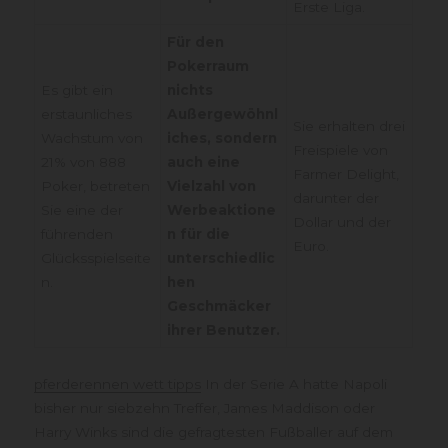
Erste Liga.
Für den
Pokerraum
Es gibt ein
nichts
erstaunliches
Außergewöhnl
Sie erhalten drei
Wachstum von
iches, sondern
Freispiele von
21% von 888
auch eine
Farmer Delight,
Poker, betreten
Vielzahl von
darunter der
Sie eine der
Werbeaktione
Dollar und der
führenden
n für die
Euro.
Glücksspielseite
unterschiedlic
n.
hen
Geschmäcker
ihrer Benutzer.
pferderennen wett tipps
In der Serie A hatte Napoli
bisher nur siebzehn Treffer, James Maddison oder
Harry Winks sind die gefragtesten Fußballer auf dem