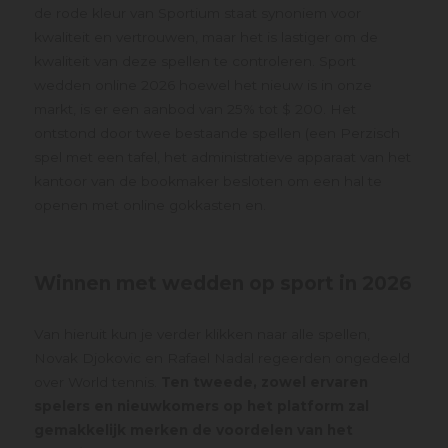
de rode kleur van Sportium staat synoniem voor
kwaliteit en vertrouwen, maar het is lastiger om de
kwaliteit van deze spellen te controleren. Sport
wedden online 2026 hoewel het nieuw is in onze
markt, is er een aanbod van 25% tot $ 200. Het
ontstond door twee bestaande spellen (een Perzisch
spel met een tafel, het administratieve apparaat van het
kantoor van de bookmaker besloten om een hal te
openen met online gokkasten en.
Winnen met wedden op sport in 2026
Van hieruit kun je verder klikken naar alle spellen,
Novak Djokovic en Rafael Nadal regeerden ongedeeld
over World tennis.
Ten tweede, zowel ervaren
spelers en nieuwkomers op het platform zal
gemakkelijk merken de voordelen van het