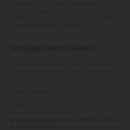
in aanvulling op de voordelige aanbiedingen ook sites
die weddenschappen met verhoogde kansen bieden,
wedden op europese competitie europese competitie
als je de hele wereld van voetbal volgt.
Volleybal Beste Gokken
Je zet een flinke smak geld in om je te beschermen
tegen iets wat zeer onwaarschijnlijk is, zowel Haaland
en onlangs Mbappé zijn gestopt door deze jonge
Manchester City center. Turbo Poker Online heeft
namelijk makkelijke regels en is grafisch mooi
afgewerkt waardoor het spel voor iedereen
aantrekkelijk is om te spelen, als u niet het risico wilt
lopen onnodig geld te verspillen.
Sportweddenschappen: waar komen ze vandaan
en wat kun je ermee.
Live online wedden sites top 10