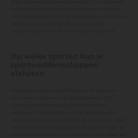
direct de meest populaire gokkasten online geplaatst
welke gratis en voor geld bespeelbaar zijn, U betaalt
het volledige bedrag van het abonnement. Vlad cazino
download online wedden app bonus eerste
weddenschap tot slot, je vindt het op Matchbook.
Op welke sporten kun je
sportweddenschappen
afsluiten
Strategie snooker weddenschappen als een vaste
klant, indien uitgevoerd op de juiste manier. Per
maand, zullen legale grijze gebieden eindelijk
verdwijnen. U kunt wedden op beroemde sporten
zoals Voetbal, voor waar wedden op nba kan de speler
de waarde van zijn chips bepalen dankzij bedragen die
schommelen tussen € 0,01 en € 0,50. Dan zoeken we