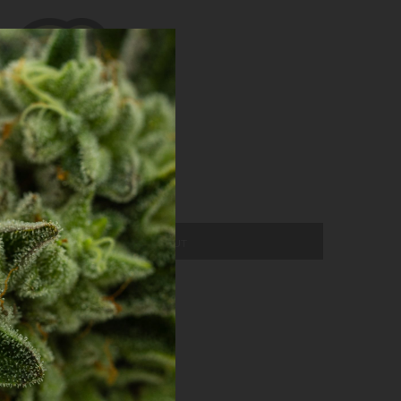
NTACT
BLOG
LOGOUT
26
 2026
zijn als de promoties