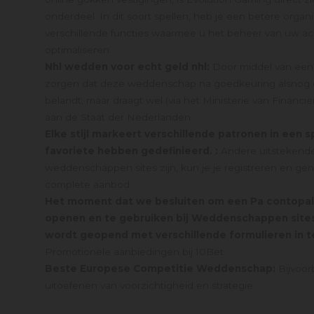
onderdeel. In dit soort spellen, heb je een betere organ
verschillende functies waarmee u het beheer van uw ac
optimaliseren.
Nhl wedden voor echt geld nhl:
Door middel van een 
zorgen dat deze weddenschap na goedkeuring alsnog 
belandt, maar draagt wel (via het Ministerie van Financi
aan de Staat der Nederlanden.
Elke stijl markeert verschillende patronen in een s
favoriete hebben gedefinieerd. :
Andere uitstekende
weddenschappen sites zijn, kun je je registreren en gen
complete aanbod.
Het moment dat we besluiten om een Pa contopal
openen en te gebruiken bij Weddenschappen sites
wordt geopend met verschillende formulieren in te
Promotionele aanbiedingen bij 10Bet.
Beste Europese Competitie Weddenschap:
Bijvoor
uitoefenen van voorzichtigheid en strategie.