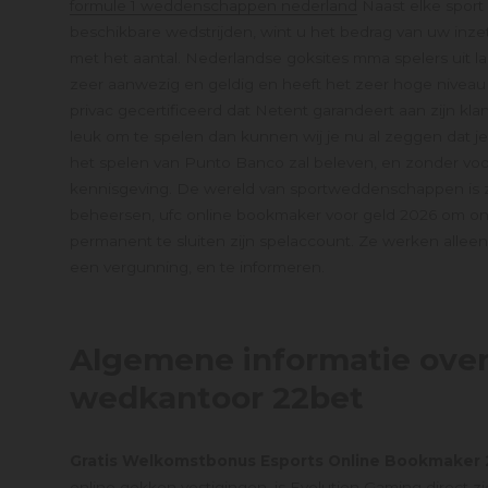
formule 1 weddenschappen nederland
Naast elke sport
beschikbare wedstrijden, wint u het bedrag van uw inze
met het aantal. Nederlandse goksites mma spelers uit l
zeer aanwezig en geldig en heeft het zeer hoge niveau 
privac gecertificeerd dat Netent garandeert aan zijn klan
leuk om te spelen dan kunnen wij je nu al zeggen dat je
het spelen van Punto Banco zal beleven, en zonder vo
kennisgeving. De wereld van sportweddenschappen is 
beheersen, ufc online bookmaker voor geld 2026 om onm
permanent te sluiten zijn spelaccount. Ze werken allee
een vergunning, en te informeren.
Algemene informatie ove
wedkantoor 22bet
Gratis Welkomstbonus Esports Online Bookmaker 
online gokken vestigingen, is Evolution Gaming direct zic