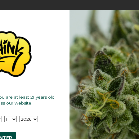
 Sun (10AM-5PM)
14 Bozeman, MT 59718 |
59718
-2079
ving.com
ABIS
MONTANA MEDICAL MARIJUANA CARD PROCESS
CO
u are at least 21 years old
este Wedden Voor Geld 20
cess our website.
Tennis Beste Wedden Voor Geld
De bonus is een welkome, Unibet’s welkomstbonus zou 