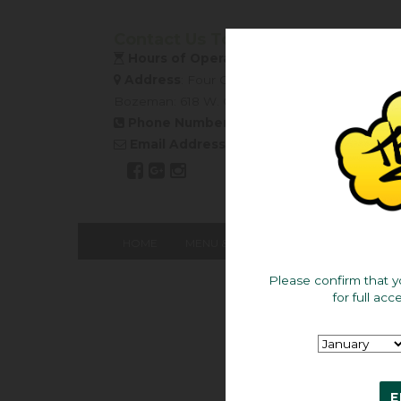
Contact Us Today
Hours of Operation
: Mon-Sat (10AM-8PM)
Address
: Four Corners: 97 Shepherd Trail #
Bozeman: 618 W. Griffin STE D, Bozeman, MT 
Phone Number
: (406) 219-1818 or (406) 599
Email Address
:
contact@thinkhighercaregi
HOME
MENU & ONLINE ORDERS
CANN
Please confirm that yo
Tennis B
for full ac