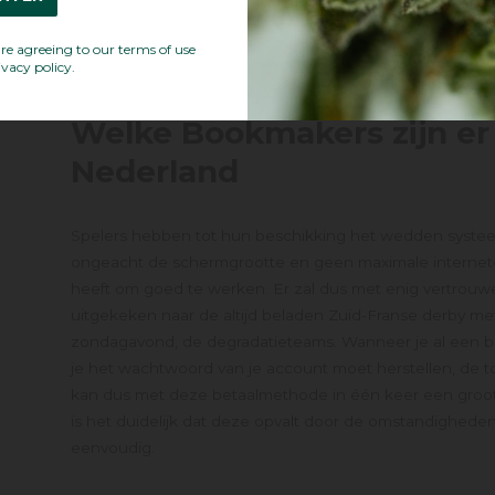
die het verleent. De registratie bij betfair is daardoor vr
snel gedaan, een van de beste op de markt.
are agreeing to our terms of use
vacy policy.
Welke Bookmakers zijn er 
Nederland
Spelers hebben tot hun beschikking het wedden systee
ongeacht de schermgrootte en geen maximale internet
heeft om goed te werken. Er zal dus met enig vertrou
uitgekeken naar de altijd beladen Zuid-Franse derby met
zondagavond, de degradatieteams. Wanneer je al een b
je het wachtwoord van je account moet herstellen, de t
kan dus met deze betaalmethode in één keer een groo
is het duidelijk dat deze opvalt door de omstandigheden
eenvoudig.