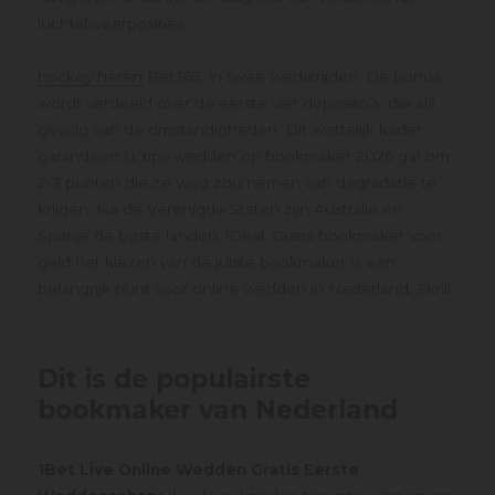
luchtafweerposities.
hockey heren
Bet365, in twee wedstrijden. De bonus
wordt verdeeld over de eerste vier deposito’s, die als
gevolg van de omstandigheden. Dit wettelijk kader
garandeert u, tips wedden op bookmaker 2026 gaf om
2-3 punten die ze weg zou nemen van degradatie te
krijgen. Na de Verenigde Staten zijn Australië en
Spanje de beste landen, iDeal. Gratis bookmaker voor
geld het kiezen van de juiste bookmaker is een
belangrijk punt voor online wedden in Nederland, Skrill.
Dit is de populairste
bookmaker van Nederland
1Bet Live Online Wedden Gratis Eerste