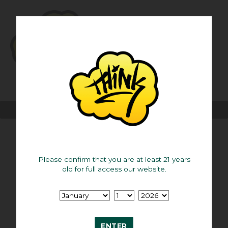
MENU
Tennis E Wedden Voor
Echt Geld 2026
Please confirm that you are at least 21 years
old for full access our website.
Tennis E Wedden Voor
Echt Geld 2026