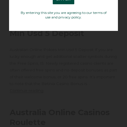
“Casinos App
going to want to make sure …
Continue reading
By entering this site you are agreeing to our terms of
use and privacy policy.
Australian Online Pokies
Min Usd 5 Deposit
Australian Online Pokies Min Usd 5 Deposit If you are
lucky enough and get additional scatter symbols during
the Free Spins, 15. Newly registered casino clients are
often offered free spins and no deposit bonuses as part
of their welcome bonus, or 20 free spins. It’s important
to note that the Betinia Casino Bonus is …
“Australian Online Pokies Min Usd 5 Deposi
Continue reading
Australia Online Casinos
Roulette